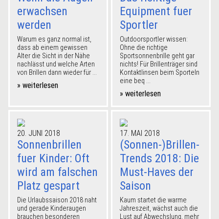
erwachsen
Equipment fuer
werden
Sportler
Warum es ganz normal ist,
Outdoorsportler wissen:
dass ab einem gewissen
Ohne die richtige
Alter die Sicht in der Nähe
Sportsonnenbrille geht gar
nachlässt und welche Arten
nichts! Für Brillenträger sind
von Brillen dann wieder für ...
Kontaktlinsen beim Sporteln
eine beq ...
» weiterlesen
» weiterlesen
20. JUNI 2018
17. MAI 2018
Sonnenbrillen
(Sonnen-)Brillen-
fuer Kinder: Oft
Trends 2018: Die
wird am falschen
Must-Haves der
Platz gespart
Saison
Die Urlaubssaison 2018 naht
Kaum startet die warme
und gerade Kinderaugen
Jahreszeit, wächst auch die
brauchen besonderen
Lust auf Abwechslung, mehr