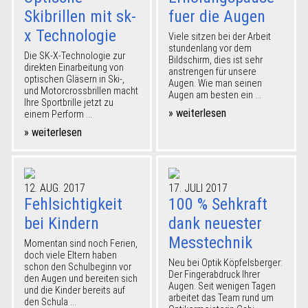
Skibrillen mit sk-
fuer die Augen
x Technologie
Viele sitzen bei der Arbeit
stundenlang vor dem
Die SK-X-Technologie zur
Bildschirm, dies ist sehr
direkten Einarbeitung von
anstrengen für unsere
optischen Gläsern in Ski-,
Augen. Wie man seinen
und Motorcrossbrillen macht
Augen am besten ein ...
Ihre Sportbrille jetzt zu
» weiterlesen
einem Perform ...
» weiterlesen
12. AUG. 2017
17. JULI 2017
Fehlsichtigkeit
100 % Sehkraft
bei Kindern
dank neuester
Messtechnik
Momentan sind noch Ferien,
doch viele Eltern haben
Neu bei Optik Köpfelsberger:
schon den Schulbeginn vor
Der Fingerabdruck Ihrer
den Augen und bereiten sich
Augen. Seit wenigen Tagen
und die Kinder bereits auf
arbeitet das Team rund um
den Schula ...