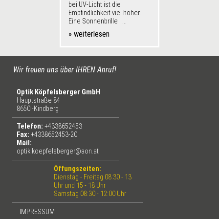
bei UV-Licht ist die
Empfindlichkeit viel höher.
Eine Sonnenbrille i ...
» weiterlesen
Wir freuen uns über IHREN Anruf!
Optik Köpfelsberger GmbH
Hauptstraße 84
8650 -Kindberg
Telefon:
+4338652453
Fax:
+4338652453-20
Mail:
optik.koepfelsberger@aon.at
Öffungszeiten:
Dienstag - Freitag 08:30 - 13
Uhr und 15 - 18 Uhr
Samstag 08:30 - 12:00 Uhr
IMPRESSUM