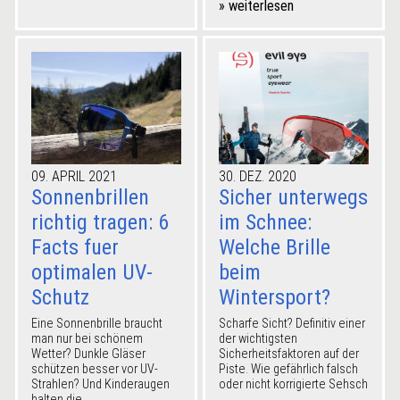
» weiterlesen
09. APRIL 2021
30. DEZ. 2020
Sonnenbrillen
Sicher unterwegs
richtig tragen: 6
im Schnee:
Facts fuer
Welche Brille
optimalen UV-
beim
Schutz
Wintersport?
Eine Sonnenbrille braucht
Scharfe Sicht? Definitiv einer
man nur bei schönem
der wichtigsten
Wetter? Dunkle Gläser
Sicherheitsfaktoren auf der
schützen besser vor UV-
Piste. Wie gefährlich falsch
Strahlen? Und Kinderaugen
oder nicht korrigierte Sehsch
halten die ...
...