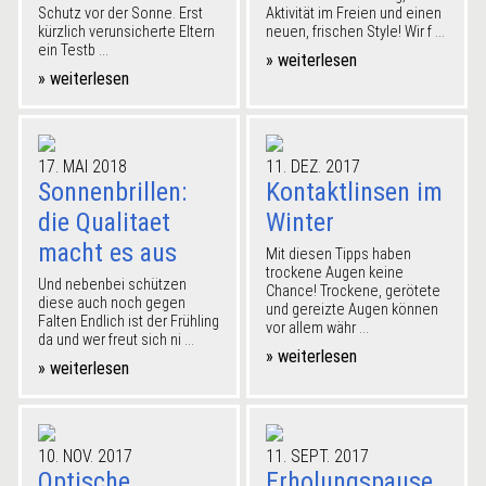
Schutz vor der Sonne. Erst
Aktivität im Freien und einen
kürzlich verunsicherte Eltern
neuen, frischen Style! Wir f ...
ein Testb ...
» weiterlesen
» weiterlesen
17. MAI 2018
11. DEZ. 2017
Sonnenbrillen:
Kontaktlinsen im
die Qualitaet
Winter
macht es aus
Mit diesen Tipps haben
trockene Augen keine
Und nebenbei schützen
Chance! Trockene, gerötete
diese auch noch gegen
und gereizte Augen können
Falten Endlich ist der Frühling
vor allem währ ...
da und wer freut sich ni ...
» weiterlesen
» weiterlesen
10. NOV. 2017
11. SEPT. 2017
Optische
Erholungspause