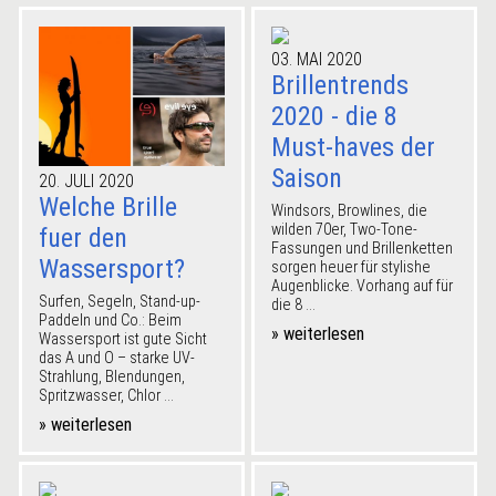
03. MAI 2020
Brillentrends
2020 - die 8
Must-haves der
Saison
20. JULI 2020
Welche Brille
Windsors, Browlines, die
wilden 70er, Two-Tone-
fuer den
Fassungen und Brillenketten
Wassersport?
sorgen heuer für stylishe
Augenblicke. Vorhang auf für
Surfen, Segeln, Stand-up-
die 8 ...
Paddeln und Co.: Beim
» weiterlesen
Wassersport ist gute Sicht
das A und O – starke UV-
Strahlung, Blendungen,
Spritzwasser, Chlor ...
» weiterlesen