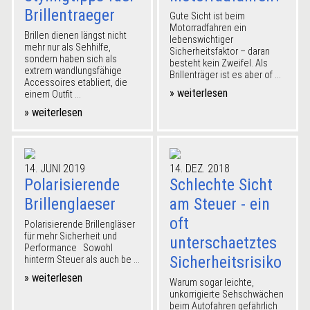
Brillentraeger
Gute Sicht ist beim
Motorradfahren ein
Brillen dienen längst nicht
lebenswichtiger
mehr nur als Sehhilfe,
Sicherheitsfaktor – daran
sondern haben sich als
besteht kein Zweifel. Als
extrem wandlungsfähige
Brillenträger ist es aber of ...
Accessoires etabliert, die
» weiterlesen
einem Outfit ...
» weiterlesen
14. JUNI 2019
14. DEZ. 2018
Polarisierende
Schlechte Sicht
Brillenglaeser
am Steuer - ein
oft
Polarisierende Brillengläser
für mehr Sicherheit und
unterschaetztes
Performance Sowohl
Sicherheitsrisiko
hinterm Steuer als auch be ...
» weiterlesen
Warum sogar leichte,
unkorrigierte Sehschwächen
beim Autofahren gefährlich