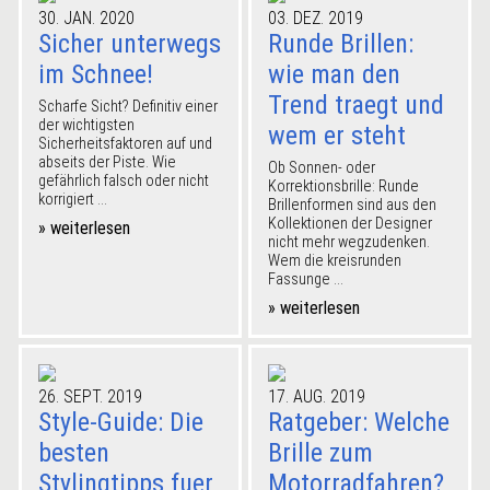
30. JAN. 2020
03. DEZ. 2019
Sicher unterwegs
Runde Brillen:
im Schnee!
wie man den
Trend traegt und
Scharfe Sicht? Definitiv einer
der wichtigsten
wem er steht
Sicherheitsfaktoren auf und
abseits der Piste. Wie
Ob Sonnen- oder
gefährlich falsch oder nicht
Korrektionsbrille: Runde
korrigiert ...
Brillenformen sind aus den
Kollektionen der Designer
» weiterlesen
nicht mehr wegzudenken.
Wem die kreisrunden
Fassunge ...
» weiterlesen
26. SEPT. 2019
17. AUG. 2019
Style-Guide: Die
Ratgeber: Welche
besten
Brille zum
Stylingtipps fuer
Motorradfahren?